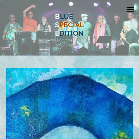
B
LUE
S
PECIAL
E
DITION