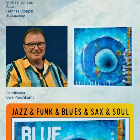
Michael Schaus
Bass
Hannes Stoppel
Schlagzeug
Bandleader
Uwe Poschkamp