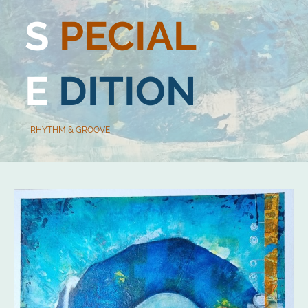
S
PECIAL
E
DITION
RHYTHM & GROOVE