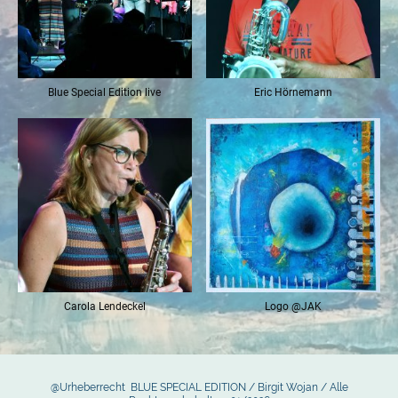
Blue Special Edition live
Eric Hörnemann
Carola Lendeckel
Logo @JAK
@Urheberrecht BLUE SPECIAL EDITION / Birgit Wojan / Alle