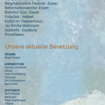
Bergmannsdom Festival - Essen
Reformationskirche -Essen
Bahnhof Süd - Essen
Fotoclub - Velbert
Kultur im Treppenhaus -
ev. Kirche Mettmann
Aidshilfe - Duisburg
Privatfeiern
Unsere aktuelle Besetzung
GESANG
Birgit Wojan
HORNSECTION
Carola Lendeckel
Altsax
Uwe Poschkamp
Tenorsax
Eric Hörnemann
Baritonsax
RHYTHMUS
Rolf Pfitzner
Keyboard
Peter Stahlhauer
Gitarre