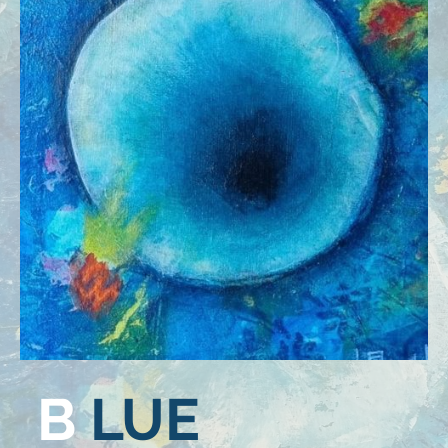
B
LUE