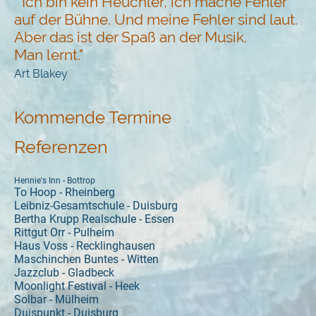
"Ich bin kein Heuchler, ich mache Fehler
auf der Bühne. Und meine Fehler sind laut.
Aber das ist der Spaß an der Musik.
Man lernt."
Art Blakey
Kommende Termine
Referenzen
Hennie's Inn - Bottrop
To Hoop - Rheinberg
Leibniz-Gesamtschule - Duisburg
Bertha Krupp Realschule - Essen
Rittgut Orr - Pulheim
Haus Voss - Recklinghausen
Maschinchen Buntes - Witten
Jazzclub - Gladbeck
Moonlight Festival - Heek
Solbar - Mülheim
Duispunkt - Duisburg